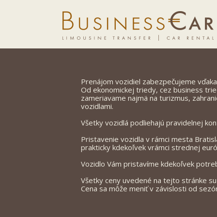
Prenájom vozidiel zabezpečujeme vďaka šir
Od ekonomickej triedy, cez business trie
zameriavame najmä na turizmus, zahranič
vozidlami.
Všetky vozidlá podliehajú pravidelnej ko
Pristavenie vozidla v rámci mesta Bratis
prakticky kdekoľvek vrámci strednej euró
Vozidlo Vám pristavíme kdekoľvek potrebuj
Všetky ceny uvedené na tejto stránke s
Cena sa môže meniť v závislosti od sezó