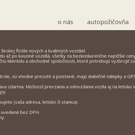
o nás
autopožičovňa
okej flotile nových a kvalitných vozidiel.
du až po luxusné vozidlá, všetky za bezkonkurenčne najnižšie ceny
nú klientelu a obchodné spoločnosti, ktoré potrebujú vyzbrojiť s
ntrole, sú vhodne prezuté a poistené, majú dialničné nálepky a GPS
lava zdarma. Možnosť prevzania a odovzdania vozila aj na letisku 
py.
ete (vaša adresa, letisko či stanica).
u uvedené bez DPH.
ny.