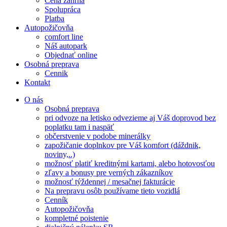
Cena zahŕňa
Spolupráca
Platba
Autopožičovňa
comfort line
Náš autopark
Objednať online
Osobná preprava
Cennik
Kontakt
O nás
Osobná preprava
pri odvoze na letisko odvezieme aj Váš doprovod bez
poplatku tam i naspäť
občerstvenie v podobe minerálky
zapožičanie doplnkov pre Váš komfort (dáždnik,
noviny,..)
možnosť platiť kreditnými kartami, alebo hotovosťou
zľavy a bonusy pre verných zákazníkov
možnosť týždennej / mesačnej fakturácie
Na prepravu osôb používame tieto vozidlá
Cenník
Autopožičovňa
kompletné poistenie