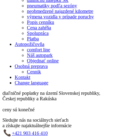
dialničnú nálepku SR
pneumatiky podľa sezóny
neobmedzené najazdené kilometre
výmena vozidla v prípade poruchy
Popis cenníku
Cena zahŕňa
Spolupráca
Platba
Autopožičovňa
comfort line
Náš autopark
Objednať online
Osobná preprava
Cennik
Kontakt
Change language
diaľničné poplatky na území Slovenskej republiky,
Českej republiky a Rakúska
ceny sú konečné
Sledujte nás na sociálnych sieťach
a získajte najaktuálnejšie informácie
+421 903 416 410