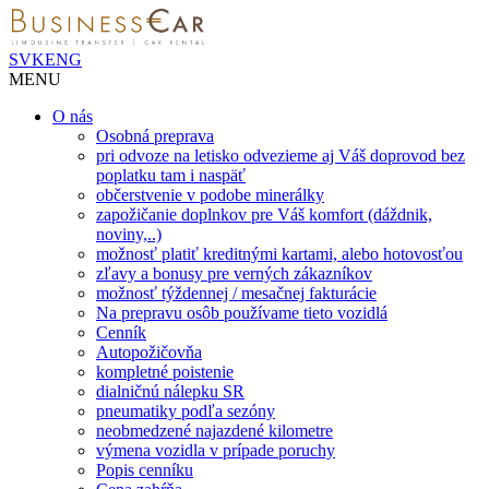
SVK
ENG
MENU
O nás
Osobná preprava
pri odvoze na letisko odvezieme aj Váš doprovod bez
poplatku tam i naspäť
občerstvenie v podobe minerálky
zapožičanie doplnkov pre Váš komfort (dáždnik,
noviny,..)
možnosť platiť kreditnými kartami, alebo hotovosťou
zľavy a bonusy pre verných zákazníkov
možnosť týždennej / mesačnej fakturácie
Na prepravu osôb používame tieto vozidlá
Cenník
Autopožičovňa
kompletné poistenie
dialničnú nálepku SR
pneumatiky podľa sezóny
neobmedzené najazdené kilometre
výmena vozidla v prípade poruchy
Popis cenníku