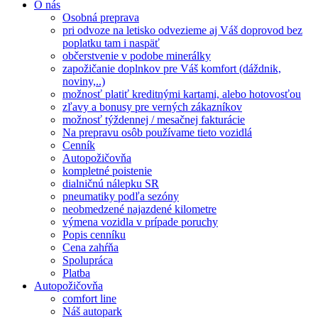
O nás
Osobná preprava
pri odvoze na letisko odvezieme aj Váš doprovod bez
poplatku tam i naspäť
občerstvenie v podobe minerálky
zapožičanie doplnkov pre Váš komfort (dáždnik,
noviny,..)
možnosť platiť kreditnými kartami, alebo hotovosťou
zľavy a bonusy pre verných zákazníkov
možnosť týždennej / mesačnej fakturácie
Na prepravu osôb používame tieto vozidlá
Cenník
Autopožičovňa
kompletné poistenie
dialničnú nálepku SR
pneumatiky podľa sezóny
neobmedzené najazdené kilometre
výmena vozidla v prípade poruchy
Popis cenníku
Cena zahŕňa
Spolupráca
Platba
Autopožičovňa
comfort line
Náš autopark